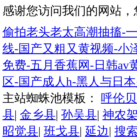
感谢您访问我们的网站，
偷拍老头老太高潮抽搐-
线-国产又粗又黄视频-小
免费-五月香蕉网-日韩a
区-国产成人h-黑人与日
主站蜘蛛池模板：
呼伦贝
县
|
金乡县
|
孙吴县
|
神农
昭觉县
|
班戈县
|
延边
|
搜