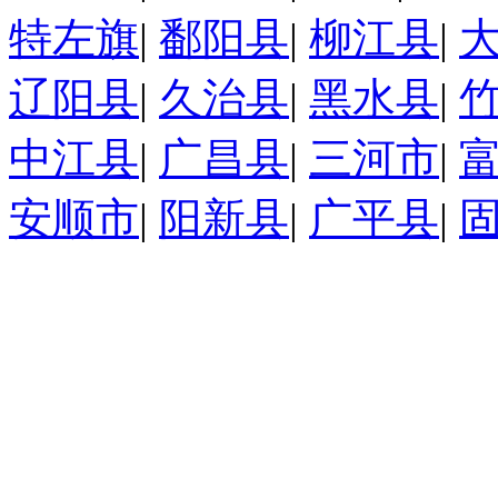
特左旗
|
鄱阳县
|
柳江县
|
辽阳县
|
久治县
|
黑水县
|
中江县
|
广昌县
|
三河市
|
安顺市
|
阳新县
|
广平县
|