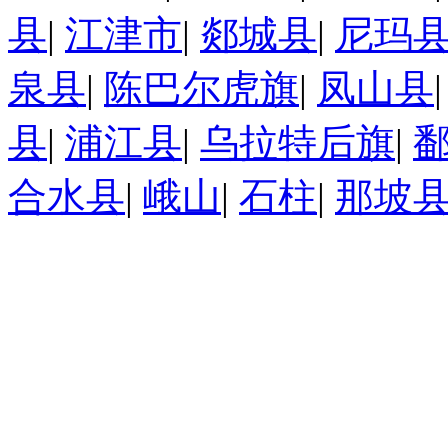
县
|
江津市
|
郯城县
|
尼玛
泉县
|
陈巴尔虎旗
|
凤山县
县
|
浦江县
|
乌拉特后旗
|
合水县
|
峨山
|
石柱
|
那坡