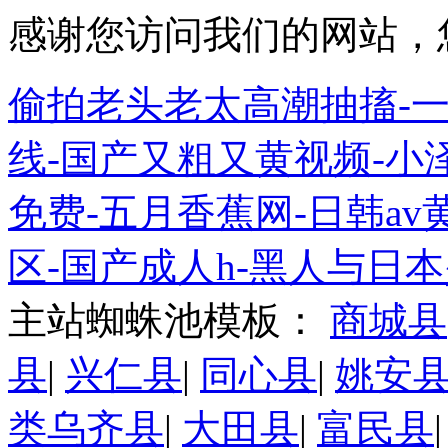
感谢您访问我们的网站，
偷拍老头老太高潮抽搐-
线-国产又粗又黄视频-小
免费-五月香蕉网-日韩a
区-国产成人h-黑人与日
主站蜘蛛池模板：
商城县
县
|
兴仁县
|
同心县
|
姚安
类乌齐县
|
大田县
|
富民县